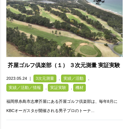
芥屋ゴルフ倶楽部（１） ３次元測量 実証実験
2023.05.24 ｜
3次元測量
,
実績／活動
,
実績／活動／情報
,
実証実験
,
機材
福岡県糸島市志摩芥屋にある芥屋ゴルフ倶楽部は、毎年8月に
KBCオーガスタが開催される男子プロのトーナ...