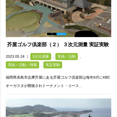
芥屋ゴルフ倶楽部（２） ３次元測量 実証実験
2023.05.24 ｜
3次元測量
,
実績／活動
,
実績／活動／情報
,
実証実験
福岡県糸島市志摩芥屋にある芥屋ゴルフ倶楽部は毎年8月にKBC
オーガスタが開催されトーナメント・コース...